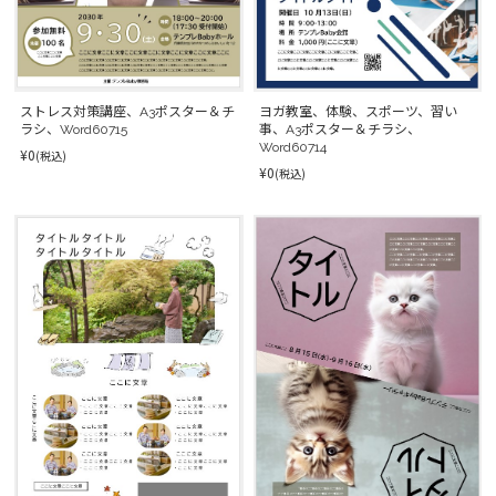
ヨガ教室、体験、スポーツ、習い
ストレス対策講座、A3ポスター＆チ
事、A3ポスター＆チラシ、
ラシ、Word60715
Word60714
¥0
(税込)
¥0
(税込)