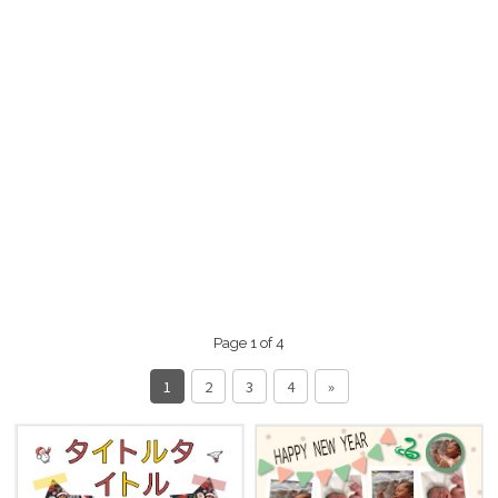
Page 1 of 4
1
2
3
4
»