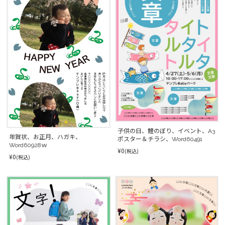
子供の日、鯉のぼり、イベント、A3
年賀状、お正月、ハガキ、
ポスター＆チラシ、Word60491
Word60928ｗ
¥0
(税込)
¥0
(税込)