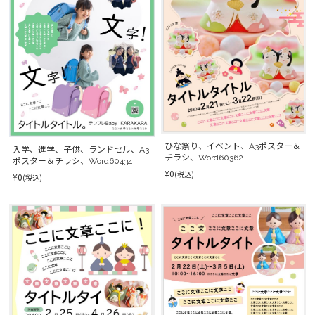
ひな祭り、イベント、A3ポスター＆
入学、進学、子供、ランドセル、A3
チラシ、Word60362
ポスター＆チラシ、Word60434
¥0
(税込)
¥0
(税込)