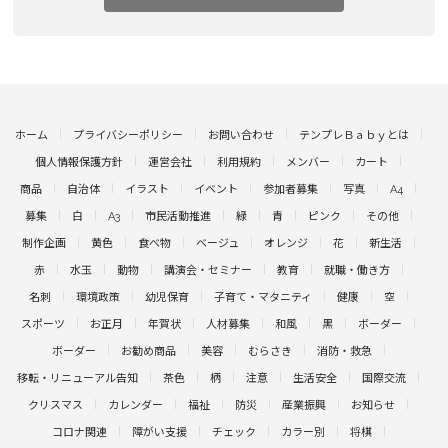
ホーム
プライバシーポリシー
お問い合わせ
テンプレＢａｂｙとは
個人情報保護方針
運営会社
利用規約
メンバー
カート
商品
自治体
イラスト
イベント
参加者募集
写真
A4
募集
白
A3
市民活動推進
緑
青
ピンク
その他
制作企画
黄色
食べ物
ベージュ
オレンジ
花
新生活
赤
水玉
動物
講演会・セミナー
教育
就職・働き方
名刺
環境政策
幼児保育
子育て・マタニティ
健康
空
スポーツ
お正月
年賀状
人材募集
和風
黒
ボーダー
ボーダー
お勧め商品
美容
むらさき
消防・救急
移転・リニューアル告知
茶色
柄
注意
生活安全
国際交流
クリスマス
カレンダー
福祉
防災
産業振興
お知らせ
コロナ関連
障がい支援
チェック
カラー別
将棋