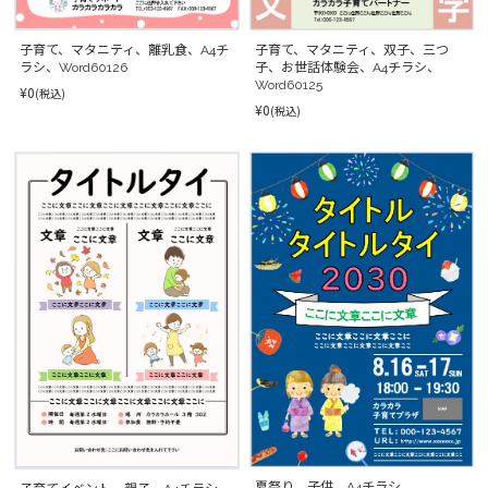
子育て、マタニティ、双子、三つ
子育て、マタニティ、離乳食、A4チ
子、お世話体験会、A4チラシ、
ラシ、Word60126
Word60125
¥0
(税込)
¥0
(税込)
夏祭り、子供、A4チラシ、