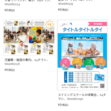
子育てイベント、親子、A4チラシ、
Word60119
Word60124
¥0
¥0
(税込)
(税込)
児童館・施設の案内、A4チラシ、
Word60116
¥0
(税込)
スイミングスクールの体験会、A4チ
ラシ、Word60090
¥0
(税込)