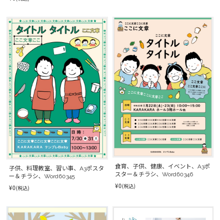
食育、子供、健康、イベント、A3ポ
子供、料理教室、習い事、A3ポスタ
スター＆チラシ、Word60346
ー＆チラシ、Word60345
¥0
(税込)
¥0
(税込)