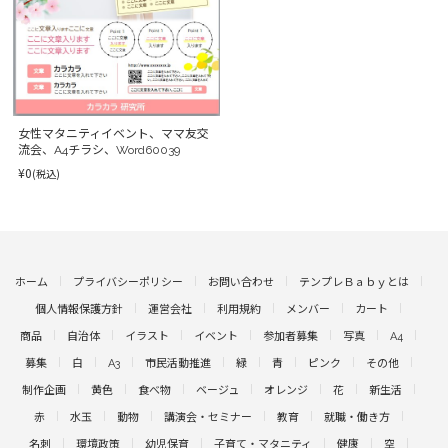
女性マタニティイベント、ママ友交
流会、A4チラシ、Word60039
¥0
(税込)
ホーム
プライバシーポリシー
お問い合わせ
テンプレＢａｂｙとは
個人情報保護方針
運営会社
利用規約
メンバー
カート
商品
自治体
イラスト
イベント
参加者募集
写真
A4
募集
白
A3
市民活動推進
緑
青
ピンク
その他
制作企画
黄色
食べ物
ベージュ
オレンジ
花
新生活
赤
水玉
動物
講演会・セミナー
教育
就職・働き方
名刺
環境政策
幼児保育
子育て・マタニティ
健康
空