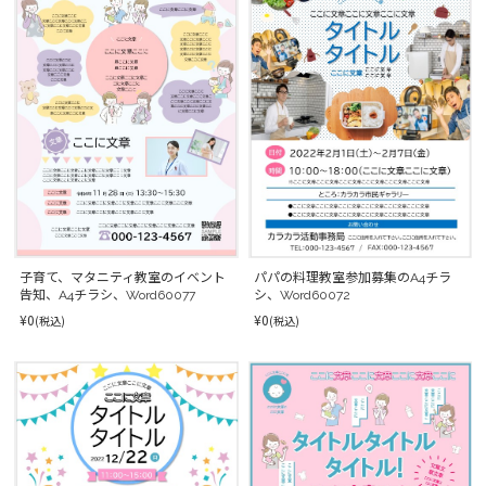
パパの料理教室参加募集のA4チラ
子育て、マタニティ教室のイベント
シ、Word60072
告知、A4チラシ、Word60077
¥0
¥0
(税込)
(税込)