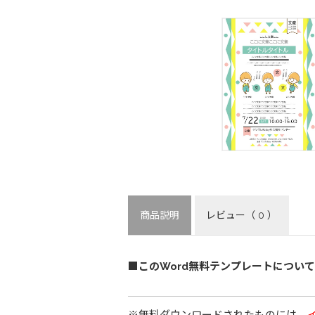
商品説明
レビュー
（ 0 ）
■このWord無料テンプレートについて
※無料ダウンロードされたものには、