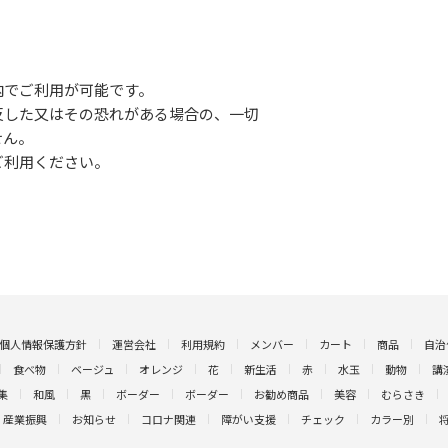
内でご利用が可能です。
反した又はその恐れがある場合の、一切
せん。
ご利用ください。
個人情報保護方針
運営会社
利用規約
メンバー
カート
商品
自治
食べ物
ベージュ
オレンジ
花
新生活
赤
水玉
動物
講
集
和風
黒
ボーダー
ボーダー
お勧め商品
美容
むらさき
産業振興
お知らせ
コロナ関連
障がい支援
チェック
カラー別