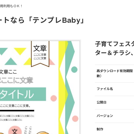
商用利用もＯＫ！
ートなら「テンプレBaby」
子育てフェス
ター＆チラシ、W
再ダウンロード有効期間
数）
ファイル名
公開日
バージョン
制作