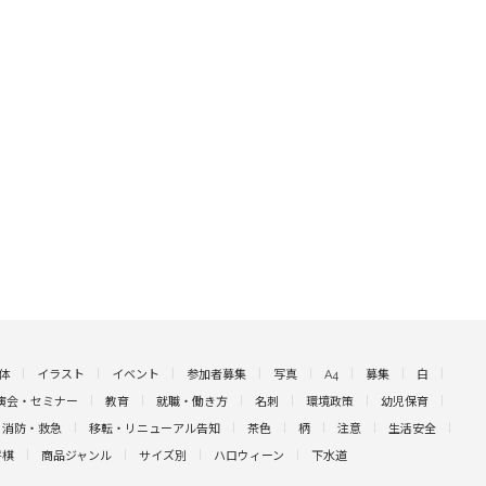
体
イラスト
イベント
参加者募集
写真
A4
募集
白
演会・セミナー
教育
就職・働き方
名刺
環境政策
幼児保育
消防・救急
移転・リニューアル告知
茶色
柄
注意
生活安全
将棋
商品ジャンル
サイズ別
ハロウィーン
下水道