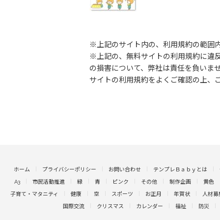
※上記のサイト内の、利用規約の範囲
※上記の、無料サイトの利用規約に違
の損害について、弊社は責任を負いま
サイトの利用規約をよくご確認の上、
ホーム
プライバシーポリシー
お問い合わせ
テンプレＢａｂｙとは
A3
市民活動推進
緑
青
ピンク
その他
制作企画
黄色
子育て・マタニティ
健康
空
スポーツ
お正月
年賀状
人材募
国際交流
クリスマス
カレンダー
福祉
防災