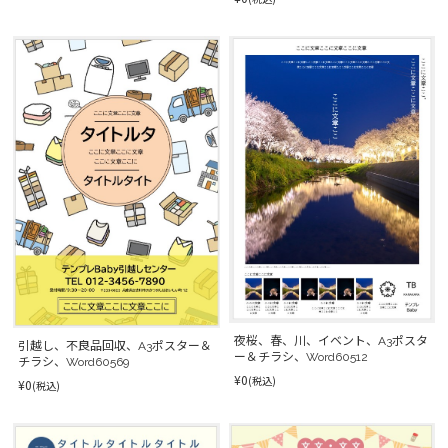
夜桜、春、川、イベント、A3ポスタ
引越し、不良品回収、A3ポスター＆
ー＆チラシ、Word60512
チラシ、Word60569
¥0
(税込)
¥0
(税込)