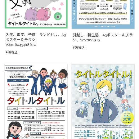
入学、進学、子供、ランドセル、A3
引越し、新生活、A3ポスター＆チラ
ポスター＆チラシ、
シ、Word60989
Word60434i186aw
¥0
(税込)
¥0
(税込)