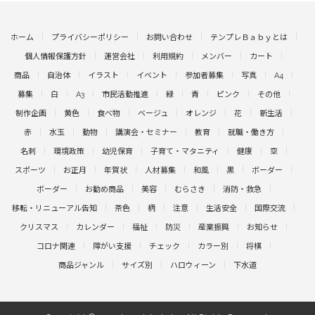
ホーム
プライバシーポリシー
お問い合わせ
テンプレＢａｂｙとは
個人情報保護方針
運営会社
利用規約
メンバー
カート
商品
自治体
イラスト
イベント
参加者募集
写真
A4
募集
白
A3
市民活動推進
緑
青
ピンク
その他
制作企画
黄色
食べ物
ベージュ
オレンジ
花
新生活
赤
水玉
動物
講演会・セミナー
教育
就職・働き方
名刺
環境政策
幼児保育
子育て・マタニティ
健康
空
スポーツ
お正月
年賀状
人材募集
和風
黒
ボーダー
ボーダー
お勧め商品
美容
むらさき
消防・救急
移転・リニューアル告知
茶色
柄
注意
生活安全
国際交流
クリスマス
カレンダー
福祉
防災
産業振興
お知らせ
コロナ関連
障がい支援
チェック
カラー別
将棋
商品ジャンル
サイズ別
ハロウィーン
下水道