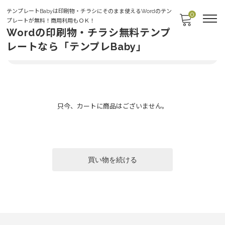
テンプレートBabyは印刷物・チラシにそのまま使えるWordのテン
0
プレートが無料！商用利用もＯＫ！
Wordの印刷物・チラシ無料テンプ
レートなら「テンプレBaby」
カート
お客様情報
配送・支払方法
内容確認
只今、カートに商品はございません。