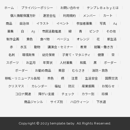
ホーム
プライバシーポリシー
お問い合わせ
テンプレＢａｂｙとは
個人情報保護方針
運営会社
利用規約
メンバー
カート
商品
自治体
イラスト
イベント
参加者募集
写真
A4
募集
白
A3
市民活動推進
緑
青
ピンク
その他
制作企画
黄色
食べ物
ベージュ
オレンジ
花
新生活
赤
水玉
動物
講演会・セミナー
教育
就職・働き方
名刺
環境政策
幼児保育
子育て・マタニティ
健康
空
スポーツ
お正月
年賀状
人材募集
和風
黒
ボーダー
ボーダー
お勧め商品
美容
むらさき
消防・救急
移転・リニューアル告知
茶色
柄
注意
生活安全
国際交流
クリスマス
カレンダー
福祉
防災
産業振興
お知らせ
コロナ関連
障がい支援
チェック
カラー別
将棋
商品ジャンル
サイズ別
ハロウィーン
下水道
Copyright © 2023 template.baby. All Rights Reserved.