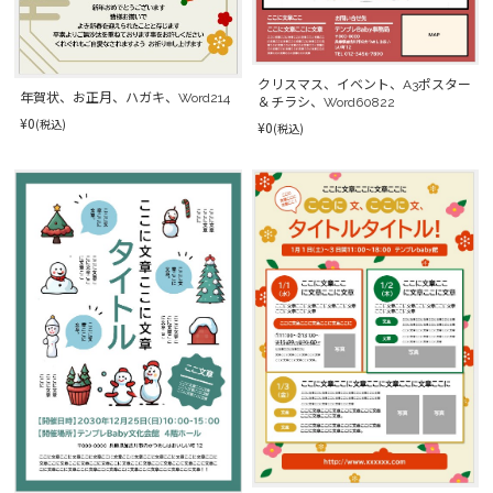
クリスマス、イベント、A3ポスター
年賀状、お正月、ハガキ、Word214
＆チラシ、Word60822
¥0
(税込)
¥0
(税込)