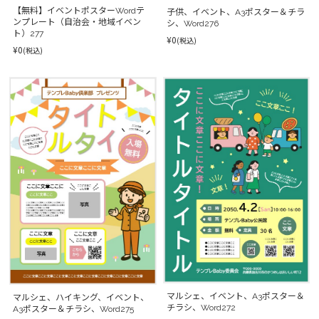
【無料】イベントポスターWordテ
子供、イベント、A3ポスター＆チラ
ンプレート（自治会・地域イベン
シ、Word276
ト）277
¥0
(税込)
¥0
(税込)
マルシェ、イベント、A3ポスター＆
マルシェ、ハイキング、イベント、
チラシ、Word272
A3ポスター＆チラシ、Word275