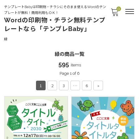
テンプレートBabyは印刷物・チラシにそのまま使えるWordのテン
0
プレートが無料！商用利用もＯＫ！
Wordの印刷物・チラシ無料テンプ
レートなら「テンプレBaby」
Green
緑
緑の商品一覧
595
items
Page 1 of 6
1
2
3
…
6
»