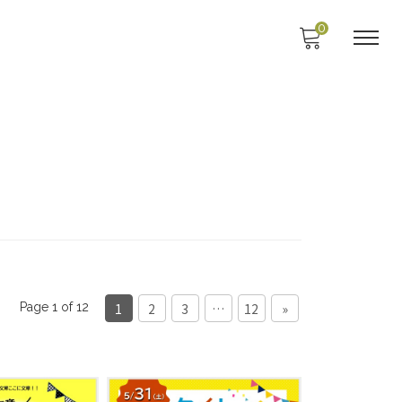
0
1
2
3
…
12
»
Page 1 of 12