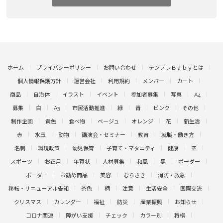
ホーム
プライバシーポリシー
お問い合わせ
テンプレＢａｂｙとは
個人情報保護方針
運営会社
利用規約
メンバー
カート
商品
自治体
イラスト
イベント
参加者募集
写真
A4
募集
白
A3
市民活動推進
緑
青
ピンク
その他
制作企画
黄色
食べ物
ベージュ
オレンジ
花
新生活
赤
水玉
動物
講演会・セミナー
教育
就職・働き方
名刺
環境政策
幼児保育
子育て・マタニティ
健康
空
スポーツ
お正月
年賀状
人材募集
和風
黒
ボーダー
ボーダー
お勧め商品
美容
むらさき
消防・救急
移転・リニューアル告知
茶色
柄
注意
生活安全
国際交流
クリスマス
カレンダー
福祉
防災
産業振興
お知らせ
コロナ関連
障がい支援
チェック
カラー別
将棋