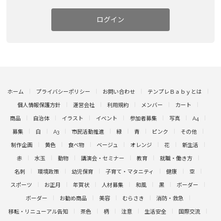
ログイン
ホーム
プライバシーポリシー
お問い合わせ
テンプレＢａｂｙとは
個人情報保護方針
運営会社
利用規約
メンバー
カート
商品
自治体
イラスト
イベント
参加者募集
写真
A4
募集
白
A3
市民活動推進
緑
青
ピンク
その他
制作企画
黄色
食べ物
ベージュ
オレンジ
花
新生活
赤
水玉
動物
講演会・セミナー
教育
就職・働き方
名刺
環境政策
幼児保育
子育て・マタニティ
健康
空
スポーツ
お正月
年賀状
人材募集
和風
黒
ボーダー
ボーダー
お勧め商品
美容
むらさき
消防・救急
移転・リニューアル告知
茶色
柄
注意
生活安全
国際交流