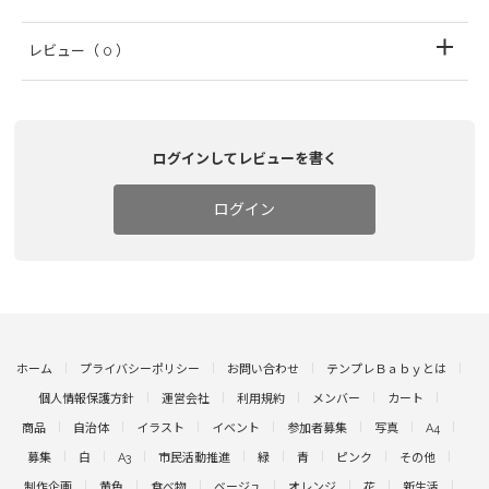
レビュー
（ 0 ）
ログインしてレビューを書く
ログイン
ホーム
プライバシーポリシー
お問い合わせ
テンプレＢａｂｙとは
個人情報保護方針
運営会社
利用規約
メンバー
カート
商品
自治体
イラスト
イベント
参加者募集
写真
A4
募集
白
A3
市民活動推進
緑
青
ピンク
その他
制作企画
黄色
食べ物
ベージュ
オレンジ
花
新生活