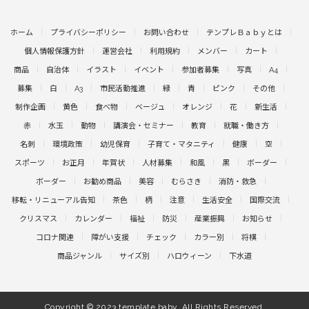
ホーム
プライバシーポリシー
お問い合わせ
テンプレＢａｂｙとは
個人情報保護方針
運営会社
利用規約
メンバー
カート
商品
自治体
イラスト
イベント
参加者募集
写真
A4
募集
白
A3
市民活動推進
緑
青
ピンク
その他
制作企画
黄色
食べ物
ベージュ
オレンジ
花
新生活
赤
水玉
動物
講演会・セミナー
教育
就職・働き方
名刺
環境政策
幼児保育
子育て・マタニティ
健康
空
スポーツ
お正月
年賀状
人材募集
和風
黒
ボーダー
ボーダー
お勧め商品
美容
むらさき
消防・救急
移転・リニューアル告知
茶色
柄
注意
生活安全
国際交流
クリスマス
カレンダー
福祉
防災
産業振興
お知らせ
コロナ関連
障がい支援
チェック
カラー別
将棋
商品ジャンル
サイズ別
ハロウィーン
下水道
Copyright © 2023 template.baby. All Rights Reserved.