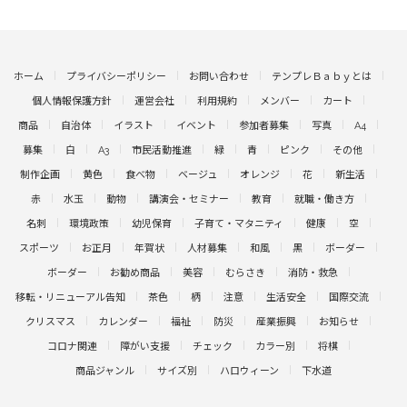
ホーム
プライバシーポリシー
お問い合わせ
テンプレＢａｂｙとは
個人情報保護方針
運営会社
利用規約
メンバー
カート
商品
自治体
イラスト
イベント
参加者募集
写真
A4
募集
白
A3
市民活動推進
緑
青
ピンク
その他
制作企画
黄色
食べ物
ベージュ
オレンジ
花
新生活
赤
水玉
動物
講演会・セミナー
教育
就職・働き方
名刺
環境政策
幼児保育
子育て・マタニティ
健康
空
スポーツ
お正月
年賀状
人材募集
和風
黒
ボーダー
ボーダー
お勧め商品
美容
むらさき
消防・救急
移転・リニューアル告知
茶色
柄
注意
生活安全
国際交流
クリスマス
カレンダー
福祉
防災
産業振興
お知らせ
コロナ関連
障がい支援
チェック
カラー別
将棋
商品ジャンル
サイズ別
ハロウィーン
下水道