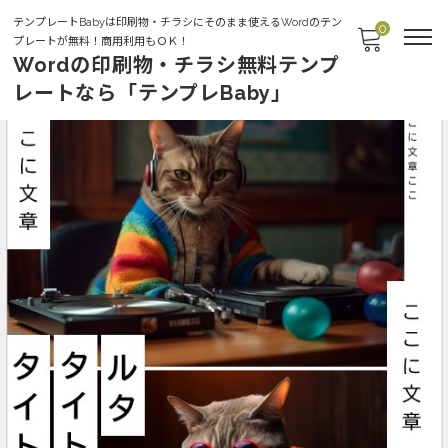
テンプレートBabyは印刷物・チラシにそのまま使えるWordのテン
0
プレートが無料！商用利用もＯＫ！
Wordの印刷物・チラシ無料テンプ
レートなら「テンプレBaby」