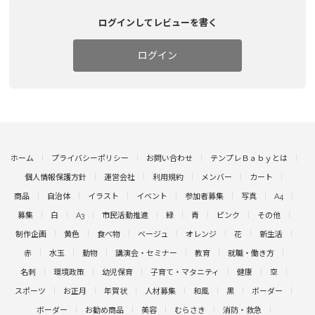
ログインしてレビューを書く
ログイン
ホーム
プライバシーポリシー
お問い合わせ
テンプレＢａｂｙとは
個人情報保護方針
運営会社
利用規約
メンバー
カート
商品
自治体
イラスト
イベント
参加者募集
写真
A4
募集
白
A3
市民活動推進
緑
青
ピンク
その他
制作企画
黄色
食べ物
ベージュ
オレンジ
花
新生活
赤
水玉
動物
講演会・セミナー
教育
就職・働き方
名刺
環境政策
幼児保育
子育て・マタニティ
健康
空
スポーツ
お正月
年賀状
人材募集
和風
黒
ボーダー
ボーダー
お勧め商品
美容
むらさき
消防・救急