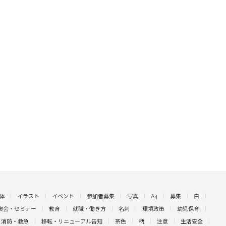
体
イラスト
イベント
参加者募集
写真
A4
募集
白
演会・セミナー
教育
就職・働き方
名刺
環境政策
幼児保育
消防・救急
移転・リニューアル告知
茶色
柄
注意
生活安全