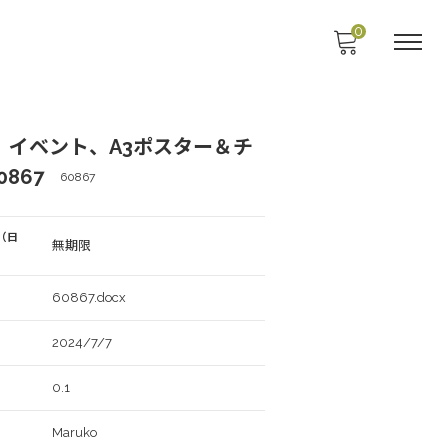
0
、イベント、A3ポスター＆チ
0867
60867
（日
無期限
60867.docx
2024/7/7
0.1
Maruko