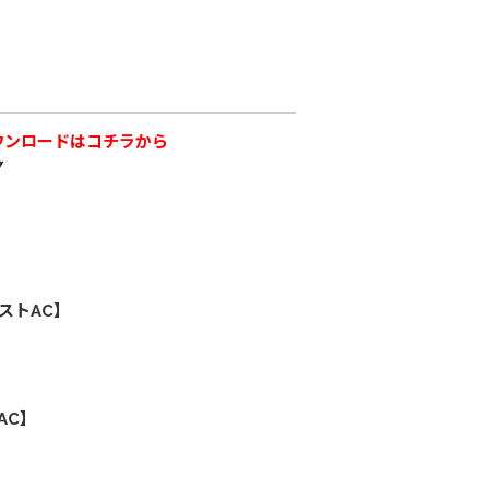
ウンロードはコチラから
▼
ストAC】
AC】