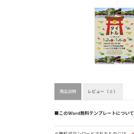
商品説明
レビュー
（ 0 ）
■このWord無料テンプレートについて
※無料ダウンロードされたものには、