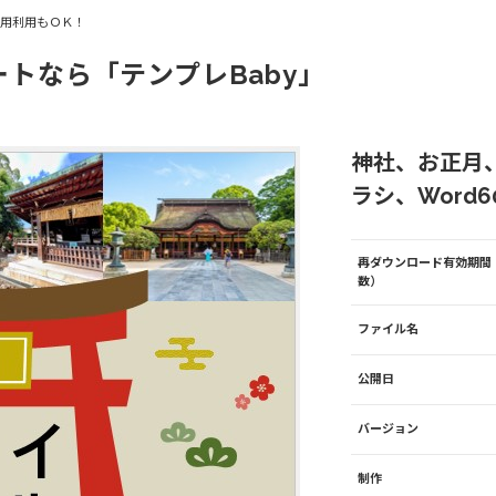
商用利用もＯＫ！
ートなら「テンプレBaby」
神社、お正月
ラシ、Word6
再ダウンロード有効期間
数）
ファイル名
公開日
バージョン
制作