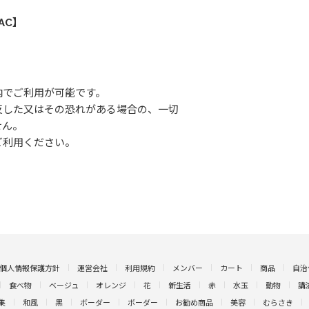
AC】
内でご利用が可能です。
反した又はその恐れがある場合の、一切
せん。
ご利用ください。
個人情報保護方針
運営会社
利用規約
メンバー
カート
商品
自治
食べ物
ベージュ
オレンジ
花
新生活
赤
水玉
動物
講
集
和風
黒
ボーダー
ボーダー
お勧め商品
美容
むらさき