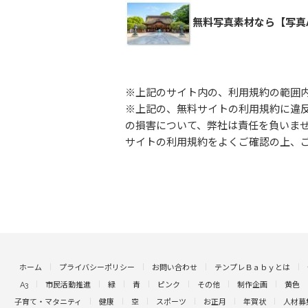
無料写真素材なら【写真
※上記のサイト内の、利用規約の範囲
※上記の、無料サイトの利用規約に違
の損害について、弊社は責任を負いま
サイトの利用規約をよくご確認の上、
ホーム
プライバシーポリシー
お問い合わせ
テンプレＢａｂｙとは
A3
市民活動推進
緑
青
ピンク
その他
制作企画
黄色
子育て・マタニティ
健康
空
スポーツ
お正月
年賀状
人材募