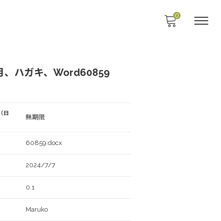
0
、ハガキ、Word60859
（日
無期限
60859.docx
2024/7/7
0.1
Maruko