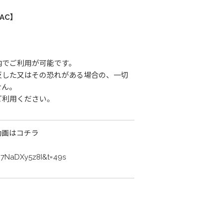
AC】
内でご利用が可能です。
反した又はその恐れがある場合の、一切
せん。
ご利用ください。
動画はコチラ
J7NaDXy5z8I&t=49s