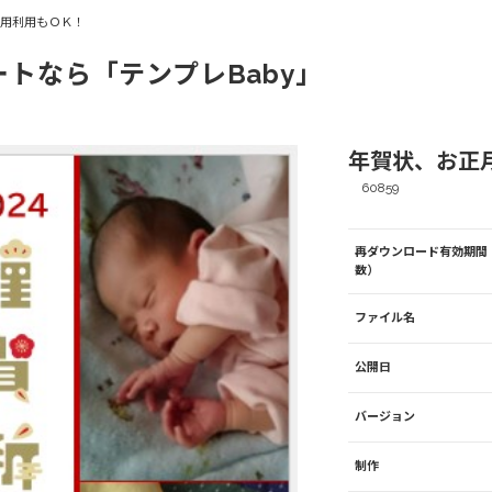
商用利用もＯＫ！
ートなら「テンプレBaby」
年賀状、お正月
60859
再ダウンロード有効期間
数）
ファイル名
公開日
バージョン
制作