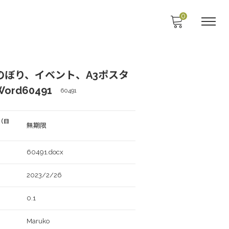
0
のぼり、イベント、A3ポスタ
rd60491
60491
（日
無期限
60491.docx
2023/2/26
0.1
Maruko