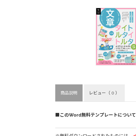
商品説明
レビュー
（ 0 ）
■このWord無料テンプレートについて
※無料ダウンロードされたものには、