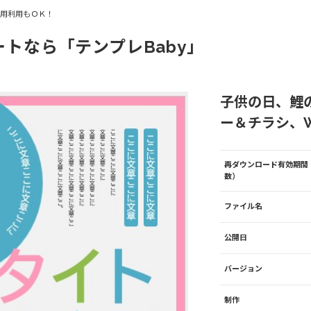
商用利用もＯＫ！
ートなら「テンプレBaby」
子供の日、鯉
ー＆チラシ、Wo
再ダウンロード有効期間
数）
ファイル名
公開日
バージョン
制作