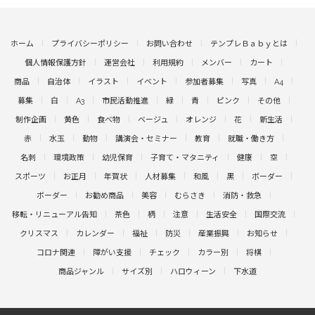
ホーム
プライバシーポリシー
お問い合わせ
テンプレＢａｂｙとは
個人情報保護方針
運営会社
利用規約
メンバー
カート
商品
自治体
イラスト
イベント
参加者募集
写真
A4
募集
白
A3
市民活動推進
緑
青
ピンク
その他
制作企画
黄色
食べ物
ベージュ
オレンジ
花
新生活
赤
水玉
動物
講演会・セミナー
教育
就職・働き方
名刺
環境政策
幼児保育
子育て・マタニティ
健康
空
スポーツ
お正月
年賀状
人材募集
和風
黒
ボーダー
ボーダー
お勧め商品
美容
むらさき
消防・救急
移転・リニューアル告知
茶色
柄
注意
生活安全
国際交流
クリスマス
カレンダー
福祉
防災
産業振興
お知らせ
コロナ関連
障がい支援
チェック
カラー別
将棋
商品ジャンル
サイズ別
ハロウィーン
下水道