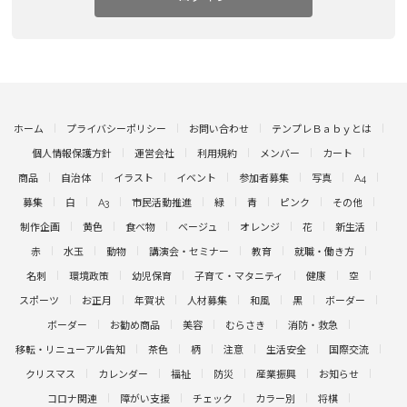
ホーム
プライバシーポリシー
お問い合わせ
テンプレＢａｂｙとは
個人情報保護方針
運営会社
利用規約
メンバー
カート
商品
自治体
イラスト
イベント
参加者募集
写真
A4
募集
白
A3
市民活動推進
緑
青
ピンク
その他
制作企画
黄色
食べ物
ベージュ
オレンジ
花
新生活
赤
水玉
動物
講演会・セミナー
教育
就職・働き方
名刺
環境政策
幼児保育
子育て・マタニティ
健康
空
スポーツ
お正月
年賀状
人材募集
和風
黒
ボーダー
ボーダー
お勧め商品
美容
むらさき
消防・救急
移転・リニューアル告知
茶色
柄
注意
生活安全
国際交流
クリスマス
カレンダー
福祉
防災
産業振興
お知らせ
コロナ関連
障がい支援
チェック
カラー別
将棋