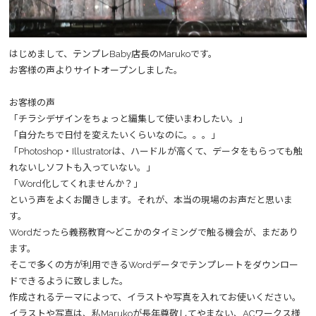
はじめまして、テンプレBaby店長のMarukoです。
お客様の声よりサイトオープンしました。
お客様の声
「チラシデザインをちょっと編集して使いまわしたい。」
「自分たちで日付を変えたいくらいなのに。。。」
「Photoshop・Illustratorは、ハードルが高くて、データをもらっても触
れないしソフトも入っていない。」
「Word化してくれませんか？」
という声をよくお聞きします。それが、本当の現場のお声だと思いま
す。
Wordだったら義務教育～どこかのタイミングで触る機会が、まだあり
ます。
そこで多くの方が利用できるWordデータでテンプレートをダウンロー
ドできるように致しました。
作成されるテーマによって、イラストや写真を入れてお使いください。
イラストや写真は、私Marukoが長年尊敬してやまない、ACワークス様