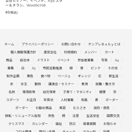
女性セミナー、イベント、A3ポスタ
ー＆チラシ、Word60708
¥0
(税込)
ホーム
プライバシーポリシー
お問い合わせ
テンプレＢａｂｙとは
個人情報保護方針
運営会社
利用規約
メンバー
カート
商品
自治体
イラスト
イベント
参加者募集
写真
A4
募集
白
A3
市民活動推進
緑
青
ピンク
その他
制作企画
黄色
食べ物
ベージュ
オレンジ
花
新生活
赤
水玉
動物
講演会・セミナー
教育
就職・働き方
名刺
環境政策
幼児保育
子育て・マタニティ
健康
空
スポーツ
お正月
年賀状
人材募集
和風
黒
ボーダー
ボーダー
お勧め商品
美容
むらさき
消防・救急
移転・リニューアル告知
茶色
柄
注意
生活安全
国際交流
クリスマス
カレンダー
福祉
防災
産業振興
お知らせ
コロナ関連
障がい支援
チェック
カラー別
将棋