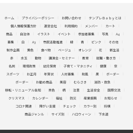
ホーム
プライバシーポリシー
お問い合わせ
テンプレＢａｂｙとは
個人情報保護方針
運営会社
利用規約
メンバー
カート
商品
自治体
イラスト
イベント
参加者募集
写真
A4
募集
白
A3
市民活動推進
緑
青
ピンク
その他
制作企画
黄色
食べ物
ベージュ
オレンジ
花
新生活
赤
水玉
動物
講演会・セミナー
教育
就職・働き方
名刺
環境政策
幼児保育
子育て・マタニティ
健康
空
スポーツ
お正月
年賀状
人材募集
和風
黒
ボーダー
ボーダー
お勧め商品
美容
むらさき
消防・救急
移転・リニューアル告知
茶色
柄
注意
生活安全
国際交流
クリスマス
カレンダー
福祉
防災
産業振興
お知らせ
コロナ関連
障がい支援
チェック
カラー別
将棋
商品ジャンル
サイズ別
ハロウィーン
下水道