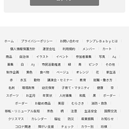
ホーム
プライバシーポリシー
お問い合わせ
テンプレＢａｂｙとは
個人情報保護方針
運営会社
利用規約
メンバー
カート
商品
自治体
イラスト
イベント
参加者募集
写真
A4
募集
白
A3
市民活動推進
緑
青
ピンク
その他
制作企画
黄色
食べ物
ベージュ
オレンジ
花
新生活
赤
水玉
動物
講演会・セミナー
教育
就職・働き方
名刺
環境政策
幼児保育
子育て・マタニティ
健康
空
スポーツ
お正月
年賀状
人材募集
和風
黒
ボーダー
ボーダー
お勧め商品
美容
むらさき
消防・救急
移転・リニューアル告知
茶色
柄
注意
生活安全
国際交流
クリスマス
カレンダー
福祉
防災
産業振興
お知らせ
コロナ関連
障がい支援
チェック
カラー別
将棋