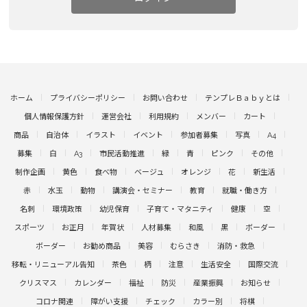
ホーム
プライバシーポリシー
お問い合わせ
テンプレＢａｂｙとは
個人情報保護方針
運営会社
利用規約
メンバー
カート
商品
自治体
イラスト
イベント
参加者募集
写真
A4
募集
白
A3
市民活動推進
緑
青
ピンク
その他
制作企画
黄色
食べ物
ベージュ
オレンジ
花
新生活
赤
水玉
動物
講演会・セミナー
教育
就職・働き方
名刺
環境政策
幼児保育
子育て・マタニティ
健康
空
スポーツ
お正月
年賀状
人材募集
和風
黒
ボーダー
ボーダー
お勧め商品
美容
むらさき
消防・救急
移転・リニューアル告知
茶色
柄
注意
生活安全
国際交流
クリスマス
カレンダー
福祉
防災
産業振興
お知らせ
コロナ関連
障がい支援
チェック
カラー別
将棋