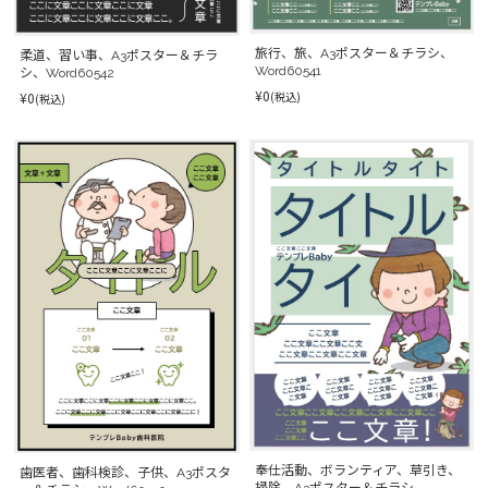
旅行、旅、A3ポスター＆チラシ、
柔道、習い事、A3ポスター＆チラ
Word60541
シ、Word60542
¥0
(税込)
¥0
(税込)
奉仕活動、ボランティア、草引き、
歯医者、歯科検診、子供、A3ポスタ