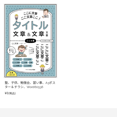
塾、子供、勉強会、習い事、A3ポス
ター＆チラシ、Word60536
¥0
(税込)