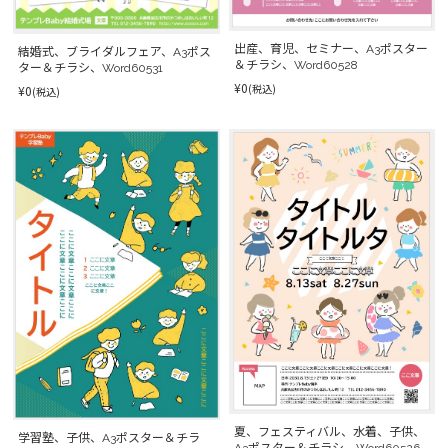
出産、育児、セミナー、A3ポスター
結婚式、ブライダルフェア、A3ポス
＆チラシ、Word60528
ター＆チラシ、Word60531
¥0
(税込)
¥0
(税込)
夏、フェスティバル、水着、子供、
学習塾、子供、A3ポスター＆チラ
A3ポスター＆チラシ、Word60526