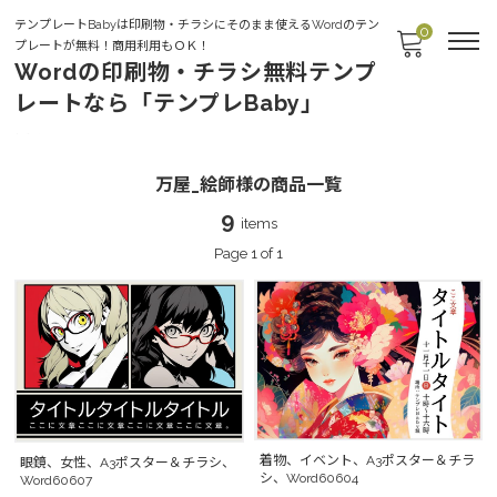
テンプレートBabyは印刷物・チラシにそのまま使えるWordのテン
0
プレートが無料！商用利用もＯＫ！
Wordの印刷物・チラシ無料テンプ
レートなら「テンプレBaby」
万屋_絵師様
万屋_絵師様の商品一覧
9
items
Page 1 of 1
着物、イベント、A3ポスター＆チラ
眼鏡、女性、A3ポスター＆チラシ、
シ、Word60604
Word60607