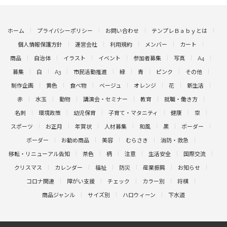
ホーム
プライバシーポリシー
お問い合わせ
テンプレＢａｂｙとは
個人情報保護方針
運営会社
利用規約
メンバー
カート
商品
自治体
イラスト
イベント
参加者募集
写真
A4
募集
白
A3
市民活動推進
緑
青
ピンク
その他
制作企画
黄色
食べ物
ベージュ
オレンジ
花
新生活
赤
水玉
動物
講演会・セミナー
教育
就職・働き方
名刺
環境政策
幼児保育
子育て・マタニティ
健康
空
スポーツ
お正月
年賀状
人材募集
和風
黒
ボーダー
ボーダー
お勧め商品
美容
むらさき
消防・救急
移転・リニューアル告知
茶色
柄
注意
生活安全
国際交流
クリスマス
カレンダー
福祉
防災
産業振興
お知らせ
コロナ関連
障がい支援
チェック
カラー別
将棋
商品ジャンル
サイズ別
ハロウィーン
下水道