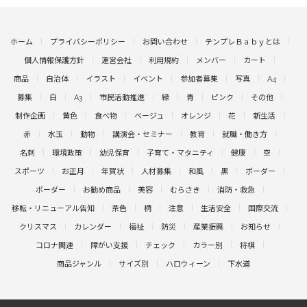
ホーム
プライバシーポリシー
お問い合わせ
テンプレＢａｂｙとは
個人情報保護方針
運営会社
利用規約
メンバー
カート
商品
自治体
イラスト
イベント
参加者募集
写真
A4
募集
白
A3
市民活動推進
緑
青
ピンク
その他
制作企画
黄色
食べ物
ベージュ
オレンジ
花
新生活
赤
水玉
動物
講演会・セミナー
教育
就職・働き方
名刺
環境政策
幼児保育
子育て・マタニティ
健康
空
スポーツ
お正月
年賀状
人材募集
和風
黒
ボーダー
ボーダー
お勧め商品
美容
むらさき
消防・救急
移転・リニューアル告知
茶色
柄
注意
生活安全
国際交流
クリスマス
カレンダー
福祉
防災
産業振興
お知らせ
コロナ関連
障がい支援
チェック
カラー別
将棋
商品ジャンル
サイズ別
ハロウィーン
下水道