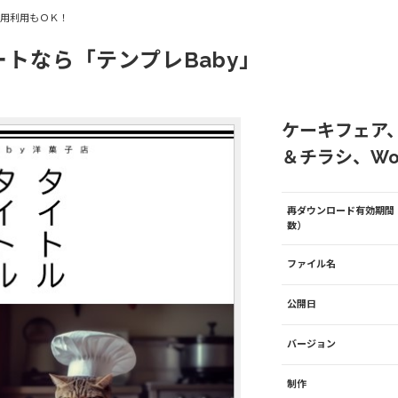
商用利用もＯＫ！
ートなら「テンプレBaby」
ケーキフェア
＆チラシ、Wor
再ダウンロード有効期間
数）
ファイル名
公開日
バージョン
制作