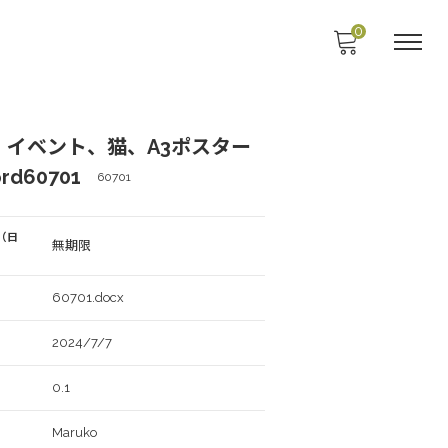
0
、イベント、猫、A3ポスター
d60701
60701
（日
無期限
60701.docx
2024/7/7
0.1
Maruko