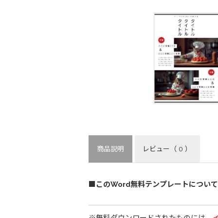
商品説明
レビュー
（ 0 ）
■このWord無料テンプレートについて
※無料ダウンロードされたものには、