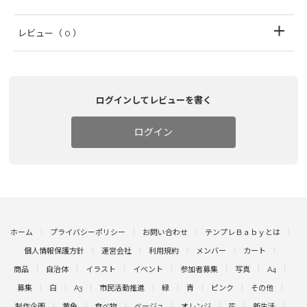
レビュー
（ 0 ）
ログインしてレビューを書く
ログイン
ホーム
プライバシーポリシー
お問い合わせ
テンプレＢａｂｙとは
個人情報保護方針
運営会社
利用規約
メンバー
カート
商品
自治体
イラスト
イベント
参加者募集
写真
A4
募集
白
A3
市民活動推進
緑
青
ピンク
その他
制作企画
黄色
食べ物
ベージュ
オレンジ
花
新生活