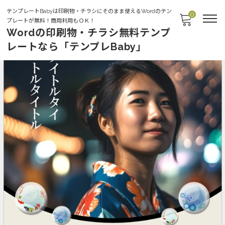
テンプレートBabyは印刷物・チラシにそのまま使えるWordのテン
0
プレートが無料！商用利用もＯＫ！
Wordの印刷物・チラシ無料テンプ
レートなら「テンプレBaby」