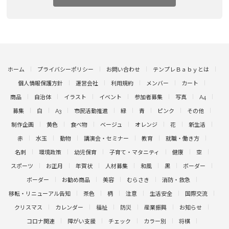
ホーム
プライバシーポリシー
お問い合わせ
テンプレＢａｂｙとは
個人情報保護方針
運営会社
利用規約
メンバー
カート
商品
自治体
イラスト
イベント
参加者募集
写真
A4
募集
白
A3
市民活動推進
緑
青
ピンク
その他
制作企画
黄色
食べ物
ベージュ
オレンジ
花
新生活
赤
水玉
動物
講演会・セミナー
教育
就職・働き方
名刺
環境政策
幼児保育
子育て・マタニティ
健康
空
スポーツ
お正月
年賀状
人材募集
和風
黒
ボーダー
ボーダー
お勧め商品
美容
むらさき
消防・救急
移転・リニューアル告知
茶色
柄
注意
生活安全
国際交流
クリスマス
カレンダー
福祉
防災
産業振興
お知らせ
コロナ関連
障がい支援
チェック
カラー別
将棋