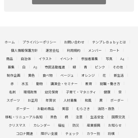
ホーム
プライバシーポリシー
お問い合わせ
テンプレＢａｂｙとは
個人情報保護方針
運営会社
利用規約
メンバー
カート
商品
自治体
イラスト
イベント
参加者募集
写真
A4
募集
白
A3
市民活動推進
緑
青
ピンク
その他
制作企画
黄色
食べ物
ベージュ
オレンジ
花
新生活
赤
水玉
動物
講演会・セミナー
教育
就職・働き方
名刺
環境政策
幼児保育
子育て・マタニティ
健康
空
スポーツ
お正月
年賀状
人材募集
和風
黒
ボーダー
ボーダー
お勧め商品
美容
むらさき
消防・救急
移転・リニューアル告知
茶色
柄
注意
生活安全
国際交流
クリスマス
カレンダー
福祉
防災
産業振興
お知らせ
コロナ関連
障がい支援
チェック
カラー別
将棋