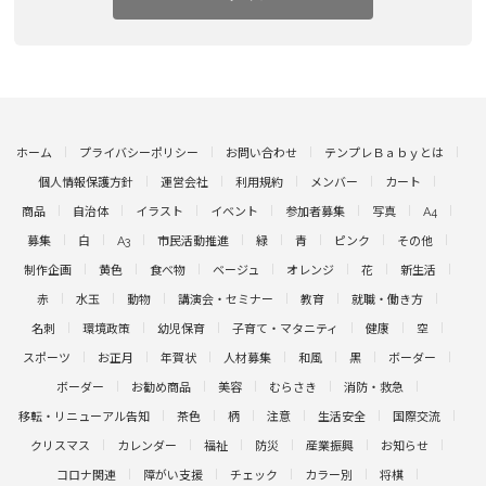
ホーム
プライバシーポリシー
お問い合わせ
テンプレＢａｂｙとは
個人情報保護方針
運営会社
利用規約
メンバー
カート
商品
自治体
イラスト
イベント
参加者募集
写真
A4
募集
白
A3
市民活動推進
緑
青
ピンク
その他
制作企画
黄色
食べ物
ベージュ
オレンジ
花
新生活
赤
水玉
動物
講演会・セミナー
教育
就職・働き方
名刺
環境政策
幼児保育
子育て・マタニティ
健康
空
スポーツ
お正月
年賀状
人材募集
和風
黒
ボーダー
ボーダー
お勧め商品
美容
むらさき
消防・救急
移転・リニューアル告知
茶色
柄
注意
生活安全
国際交流
クリスマス
カレンダー
福祉
防災
産業振興
お知らせ
コロナ関連
障がい支援
チェック
カラー別
将棋