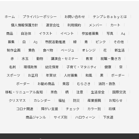
ホーム
プライバシーポリシー
お問い合わせ
テンプレＢａｂｙとは
個人情報保護方針
運営会社
利用規約
メンバー
カート
商品
自治体
イラスト
イベント
参加者募集
写真
A4
募集
白
A3
市民活動推進
緑
青
ピンク
その他
制作企画
黄色
食べ物
ベージュ
オレンジ
花
新生活
赤
水玉
動物
講演会・セミナー
教育
就職・働き方
名刺
環境政策
幼児保育
子育て・マタニティ
健康
空
スポーツ
お正月
年賀状
人材募集
和風
黒
ボーダー
ボーダー
お勧め商品
美容
むらさき
消防・救急
移転・リニューアル告知
茶色
柄
注意
生活安全
国際交流
クリスマス
カレンダー
福祉
防災
産業振興
お知らせ
コロナ関連
障がい支援
チェック
カラー別
将棋
商品ジャンル
サイズ別
ハロウィーン
下水道