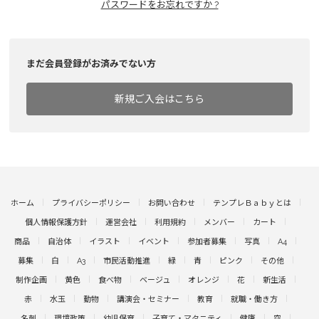
パスワードをお忘れですか ?
まだ会員登録がお済みでない方
新規ご入会はこちら
ホーム
プライバシーポリシー
お問い合わせ
テンプレＢａｂｙとは
個人情報保護方針
運営会社
利用規約
メンバー
カート
商品
自治体
イラスト
イベント
参加者募集
写真
A4
募集
白
A3
市民活動推進
緑
青
ピンク
その他
制作企画
黄色
食べ物
ベージュ
オレンジ
花
新生活
赤
水玉
動物
講演会・セミナー
教育
就職・働き方
名刺
環境政策
幼児保育
子育て・マタニティ
健康
空