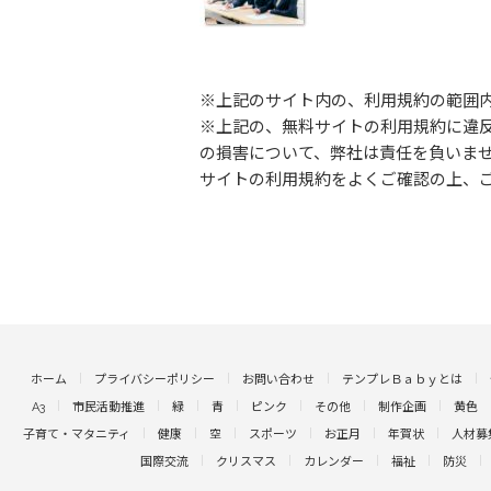
※上記のサイト内の、利用規約の範囲
※上記の、無料サイトの利用規約に違
の損害について、弊社は責任を負いま
サイトの利用規約をよくご確認の上、
ホーム
プライバシーポリシー
お問い合わせ
テンプレＢａｂｙとは
A3
市民活動推進
緑
青
ピンク
その他
制作企画
黄色
子育て・マタニティ
健康
空
スポーツ
お正月
年賀状
人材募
国際交流
クリスマス
カレンダー
福祉
防災