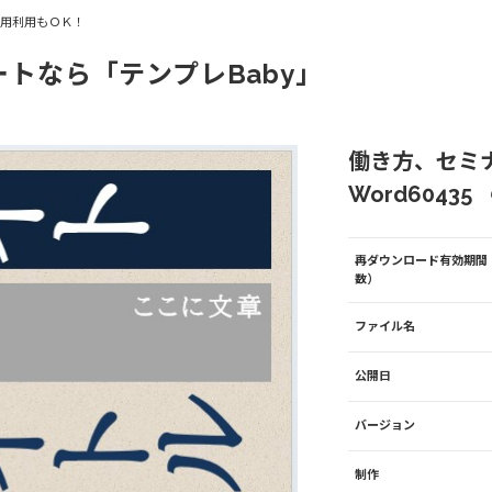
商用利用もＯＫ！
ートなら「テンプレBaby」
働き方、セミ
Word60435
再ダウンロード有効期間
数）
ファイル名
公開日
バージョン
制作