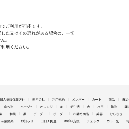
内でご利用が可能です。
反した又はその恐れがある場合の、一切
せん。
ご利用ください。
個人情報保護方針
運営会社
利用規約
メンバー
カート
商品
自治
食べ物
ベージュ
オレンジ
花
新生活
赤
水玉
動物
講
集
和風
黒
ボーダー
ボーダー
お勧め商品
美容
むらさき
産業振興
お知らせ
コロナ関連
障がい支援
チェック
カラー別