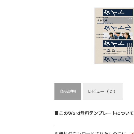
商品説明
レビュー
（ 0 ）
■このWord無料テンプレートについて
※無料ダウンロードされたものには、