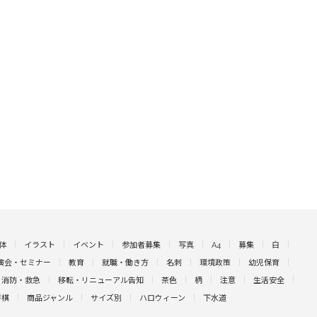
体
イラスト
イベント
参加者募集
写真
A4
募集
白
演会・セミナー
教育
就職・働き方
名刺
環境政策
幼児保育
消防・救急
移転・リニューアル告知
茶色
柄
注意
生活安全
将棋
商品ジャンル
サイズ別
ハロウィーン
下水道