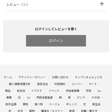
レビュー
（ 0 ）
ログインしてレビューを書く
ログイン
ホーム
プライバシーポリシー
お問い合わせ
テンプレＢａｂｙとは
個人情報保護方針
運営会社
利用規約
メンバー
カート
商品
自治体
イラスト
イベント
参加者募集
写真
A4
募集
白
A3
市民活動推進
緑
青
ピンク
その他
制作企画
黄色
食べ物
ベージュ
オレンジ
花
新生活
赤
水玉
動物
講演会・セミナー
教育
就職・働き方