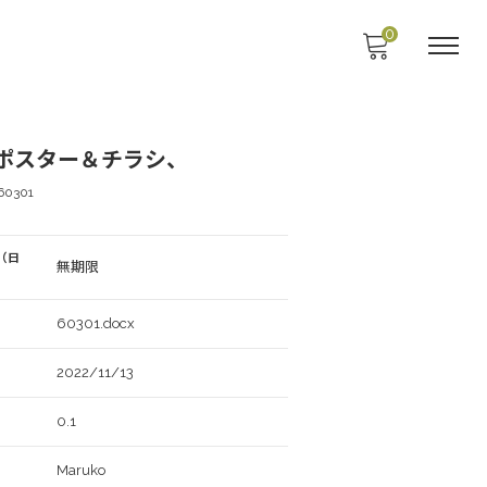
0
3ポスター＆チラシ、
60301
（日
無期限
60301.docx
2022/11/13
0.1
Maruko