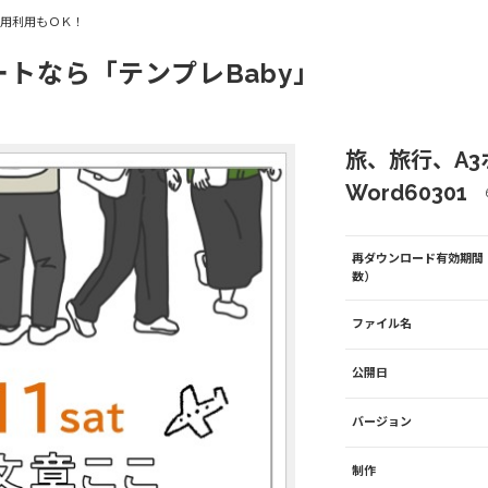
商用利用もＯＫ！
ートなら「テンプレBaby」
旅、旅行、A
Word60301
再ダウンロード有効期間
数）
ファイル名
公開日
バージョン
制作