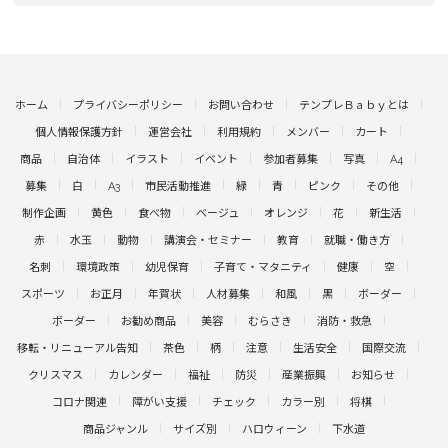
ホーム
プライバシーポリシー
お問い合わせ
テンプレＢａｂｙとは
個人情報保護方針
運営会社
利用規約
メンバー
カート
商品
自治体
イラスト
イベント
参加者募集
写真
A4
募集
白
A3
市民活動推進
緑
青
ピンク
その他
制作企画
黄色
食べ物
ベージュ
オレンジ
花
新生活
赤
水玉
動物
講演会・セミナー
教育
就職・働き方
名刺
環境政策
幼児保育
子育て・マタニティ
健康
空
スポーツ
お正月
年賀状
人材募集
和風
黒
ボーダー
ボーダー
お勧め商品
美容
むらさき
消防・救急
移転・リニューアル告知
茶色
柄
注意
生活安全
国際交流
クリスマス
カレンダー
福祉
防災
産業振興
お知らせ
コロナ関連
障がい支援
チェック
カラー別
将棋
商品ジャンル
サイズ別
ハロウィーン
下水道