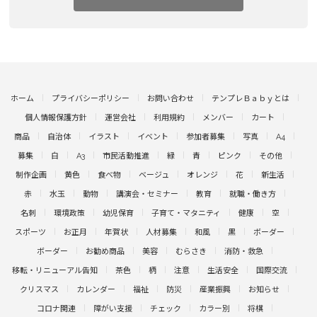
ホーム
プライバシーポリシー
お問い合わせ
テンプレＢａｂｙとは
個人情報保護方針
運営会社
利用規約
メンバー
カート
商品
自治体
イラスト
イベント
参加者募集
写真
A4
募集
白
A3
市民活動推進
緑
青
ピンク
その他
制作企画
黄色
食べ物
ベージュ
オレンジ
花
新生活
赤
水玉
動物
講演会・セミナー
教育
就職・働き方
名刺
環境政策
幼児保育
子育て・マタニティ
健康
空
スポーツ
お正月
年賀状
人材募集
和風
黒
ボーダー
ボーダー
お勧め商品
美容
むらさき
消防・救急
移転・リニューアル告知
茶色
柄
注意
生活安全
国際交流
クリスマス
カレンダー
福祉
防災
産業振興
お知らせ
コロナ関連
障がい支援
チェック
カラー別
将棋