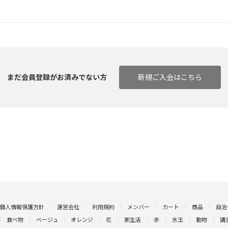
まだ会員登録がお済みでない方
新規ご入会はこちら
個人情報保護方針
運営会社
利用規約
メンバー
カート
商品
自治
食べ物
ベージュ
オレンジ
花
新生活
赤
水玉
動物
講