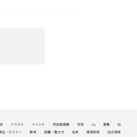
体
イラスト
イベント
参加者募集
写真
A4
募集
白
演会・セミナー
教育
就職・働き方
名刺
環境政策
幼児保育