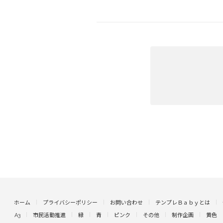
ホーム
プライバシーポリシー
お問い合わせ
テンプレＢａｂｙとは
A3
市民活動推進
緑
青
ピンク
その他
制作企画
黄色