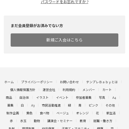
パスワードをお忘れですか ?
まだ会員登録がお済みでない方
新規ご入会はこちら
ホーム
プライバシーポリシー
お問い合わせ
テンプレＢａｂｙとは
個人情報保護方針
運営会社
利用規約
メンバー
カート
商品
自治体
イラスト
イベント
参加者募集
写真
A4
募集
白
A3
市民活動推進
緑
青
ピンク
その他
制作企画
黄色
食べ物
ベージュ
オレンジ
花
新生活
赤
水玉
動物
講演会・セミナー
教育
就職・働き方
名刺
環境政策
幼児保育
子育て・マタニティ
健康
空