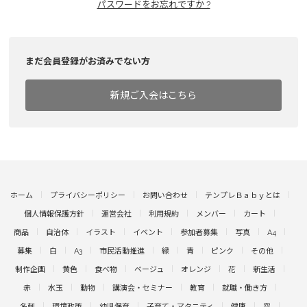
パスワードをお忘れですか ?
まだ会員登録がお済みでない方
新規ご入会はこちら
ホーム
プライバシーポリシー
お問い合わせ
テンプレＢａｂｙとは
個人情報保護方針
運営会社
利用規約
メンバー
カート
商品
自治体
イラスト
イベント
参加者募集
写真
A4
募集
白
A3
市民活動推進
緑
青
ピンク
その他
制作企画
黄色
食べ物
ベージュ
オレンジ
花
新生活
赤
水玉
動物
講演会・セミナー
教育
就職・働き方
名刺
環境政策
幼児保育
子育て・マタニティ
健康
空