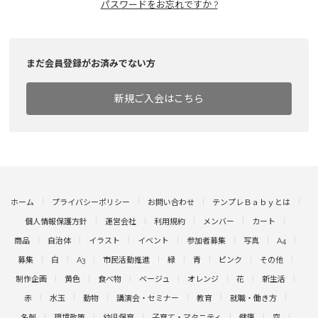
パスワードをお忘れですか ?
まだ会員登録がお済みでない方
新規ご入会はこちら
ホーム
プライバシーポリシー
お問い合わせ
テンプレＢａｂｙとは
個人情報保護方針
運営会社
利用規約
メンバー
カート
商品
自治体
イラスト
イベント
参加者募集
写真
A4
募集
白
A3
市民活動推進
緑
青
ピンク
その他
制作企画
黄色
食べ物
ベージュ
オレンジ
花
新生活
赤
水玉
動物
講演会・セミナー
教育
就職・働き方
名刺
環境政策
幼児保育
子育て・マタニティ
健康
空