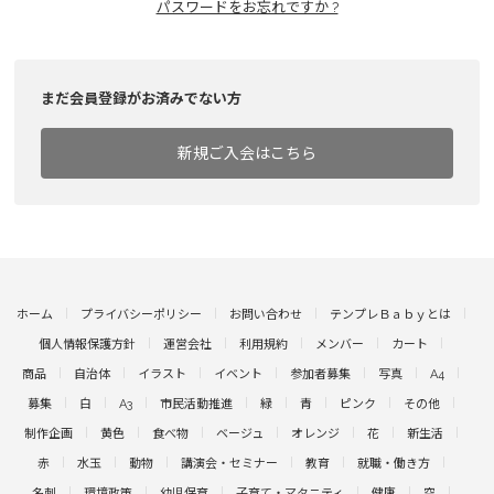
パスワードをお忘れですか ?
まだ会員登録がお済みでない方
新規ご入会はこちら
ホーム
プライバシーポリシー
お問い合わせ
テンプレＢａｂｙとは
個人情報保護方針
運営会社
利用規約
メンバー
カート
商品
自治体
イラスト
イベント
参加者募集
写真
A4
募集
白
A3
市民活動推進
緑
青
ピンク
その他
制作企画
黄色
食べ物
ベージュ
オレンジ
花
新生活
赤
水玉
動物
講演会・セミナー
教育
就職・働き方
名刺
環境政策
幼児保育
子育て・マタニティ
健康
空