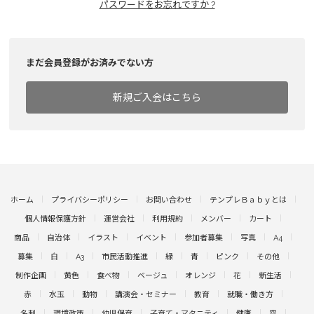
パスワードをお忘れですか ?
まだ会員登録がお済みでない方
新規ご入会はこちら
ホーム
プライバシーポリシー
お問い合わせ
テンプレＢａｂｙとは
個人情報保護方針
運営会社
利用規約
メンバー
カート
商品
自治体
イラスト
イベント
参加者募集
写真
A4
募集
白
A3
市民活動推進
緑
青
ピンク
その他
制作企画
黄色
食べ物
ベージュ
オレンジ
花
新生活
赤
水玉
動物
講演会・セミナー
教育
就職・働き方
名刺
環境政策
幼児保育
子育て・マタニティ
健康
空