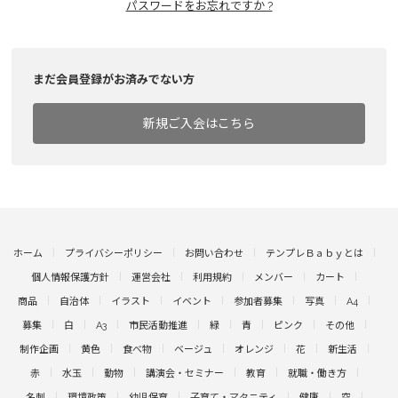
パスワードをお忘れですか ?
まだ会員登録がお済みでない方
新規ご入会はこちら
ホーム
プライバシーポリシー
お問い合わせ
テンプレＢａｂｙとは
個人情報保護方針
運営会社
利用規約
メンバー
カート
商品
自治体
イラスト
イベント
参加者募集
写真
A4
募集
白
A3
市民活動推進
緑
青
ピンク
その他
制作企画
黄色
食べ物
ベージュ
オレンジ
花
新生活
赤
水玉
動物
講演会・セミナー
教育
就職・働き方
名刺
環境政策
幼児保育
子育て・マタニティ
健康
空