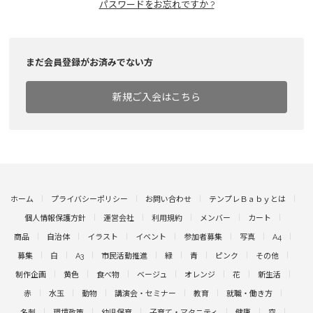
パスワードをお忘れですか ?
まだ会員登録がお済みでない方
新規ご入会はこちら
ホーム
プライバシーポリシー
お問い合わせ
テンプレＢａｂｙとは
個人情報保護方針
運営会社
利用規約
メンバー
カート
商品
自治体
イラスト
イベント
参加者募集
写真
A4
募集
白
A3
市民活動推進
緑
青
ピンク
その他
制作企画
黄色
食べ物
ベージュ
オレンジ
花
新生活
赤
水玉
動物
講演会・セミナー
教育
就職・働き方
名刺
環境政策
幼児保育
子育て・マタニティ
健康
空