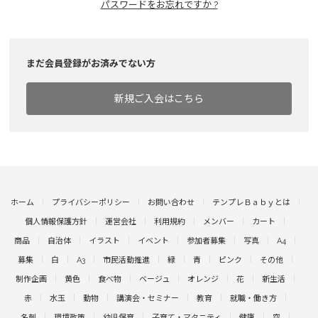
パスワードをお忘れですか ?
まだ会員登録がお済みでない方
新規ご入会はこちら
ホーム
プライバシーポリシー
お問い合わせ
テンプレＢａｂｙとは
個人情報保護方針
運営会社
利用規約
メンバー
カート
商品
自治体
イラスト
イベント
参加者募集
写真
A4
募集
白
A3
市民活動推進
緑
青
ピンク
その他
制作企画
黄色
食べ物
ベージュ
オレンジ
花
新生活
赤
水玉
動物
講演会・セミナー
教育
就職・働き方
名刺
環境政策
幼児保育
子育て・マタニティ
健康
空